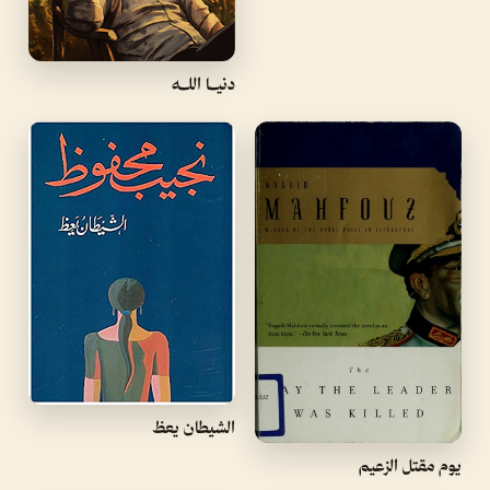
دنيــا اللــه
الشيطان يعظ
يوم مقتل الزعيم