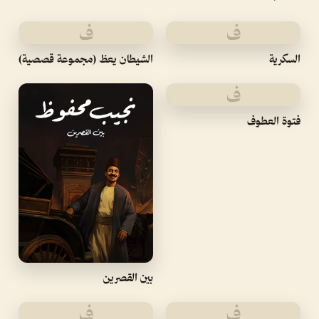
ف
ف
السكرية
الشيطان يعظ (مجموعة قصصية)
ف
فتوة العطوف
بين القصرين
ف
ف