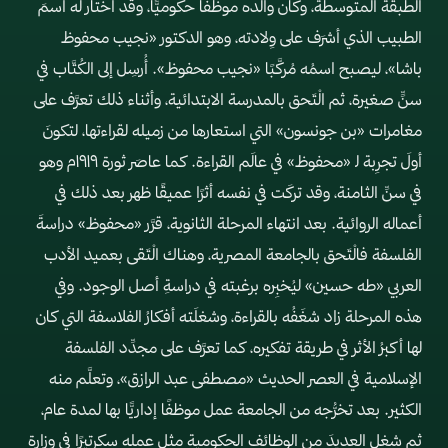
الطبقة المتوسطة، وكان والده موظفًا حكوميًّا، وقد اختار له اسمَ
الطبيب الذي أشرَف على وِلادته، وهو الدكتور «نجيب محفوظ
باشا»، ليصبح اسمُه مُركَّبًا «نجيب محفوظ». أُرسِل إلى الكُتَّاب في
سنٍّ صغيرة، ثم الْتَحق بالمدرسة الابتدائية، وأثناء ذلك تعرَّف على
مغامرات «بن جونسون» التي استعارها من زميله لقراءتها، لتكونَ
أولَ تجرِبة ﻟ «محفوظ» في عالَم القراءة. كما عاصَر ثورة ١٩١٩م وهو
في سنِّ الثامنة، وقد تركَت في نفسه أثرًا عميقًا ظهر بعد ذلك في
أعماله الروائية. بعد انتهاء المرحلة الثانوية، قرَّر «محفوظ» دراسةَ
الفلسفة فالْتَحق بالجامعة المصرية، وهناك الْتَقى بعميد الأدب
العربي «طه حسين» ليُخبِره برغبته في دراسةِ أصل الوجود. وفي
هذه المرحلة زاد شغَفُه بالقراءة، وشغلَته أفكارُ الفلاسفة التي كان
لها أكبرُ الأثر في طريقة تفكيره، كما تعرَّف على مجدِّد الفلسفة
الإسلامية في العصر الحديث «مصطفى عبد الرازق»، وتعلَّم منه
الكثير. بعد تخرُّجه من الجامعة عمل موظفًا إداريًّا بها لمدة عام،
ثم شغل العديدَ من الوظائف الحكومية مثل عمله سكرتيرًا في وزارة