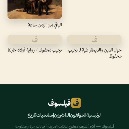
الباقي من الزمن ساعة
ف
ف
حول الدين والديمقراطية لـ نجيب
نجيب محفوظ / رواية أولاد حارتنا
محفوظ
ف
فيلسوف
الرئيسية
المؤلفون
الناشرون
إسلاميات
تاريخ
فيلسوف — أكبر أرشيف مفتوح للكتب العربية · بيانات حرّة ومفتوحة