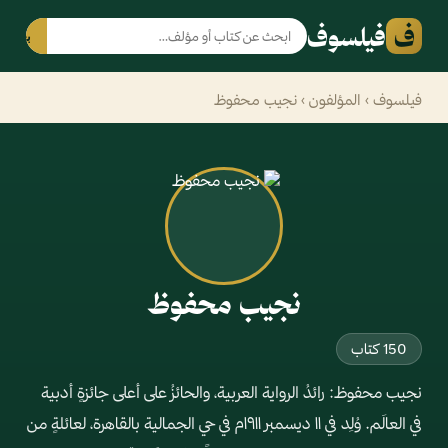
ف
فيلسوف
بحث
فيلسوف
›
المؤلفون
› نجيب محفوظ
نجيب محفوظ
150 كتاب
نجيب محفوظ: رائدُ الرواية العربية، والحائزُ على أعلى جائزةٍ أدبية
في العالَم. وُلِد في ١١ ديسمبر ١٩١١م في حي الجمالية بالقاهرة، لعائلةٍ من