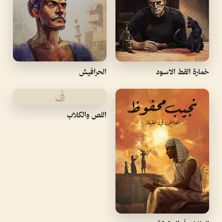
خمارة القط الاسود
الحرافيش
ف
اللص والكلاب