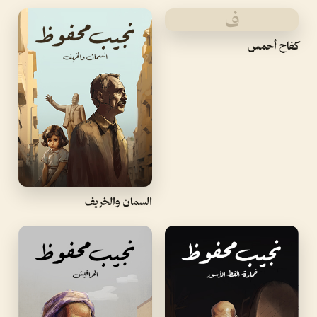
ف
كفاح أحمس
السمان والخريف