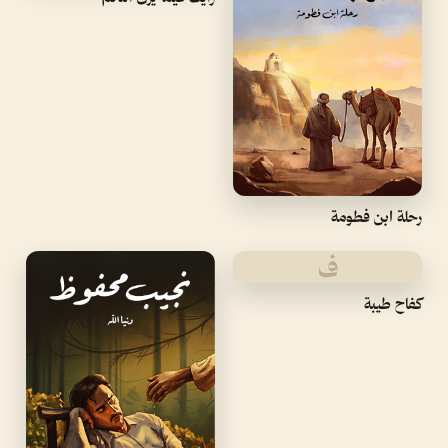
رحلة ابن فطومة
ف
كفاح طيبة