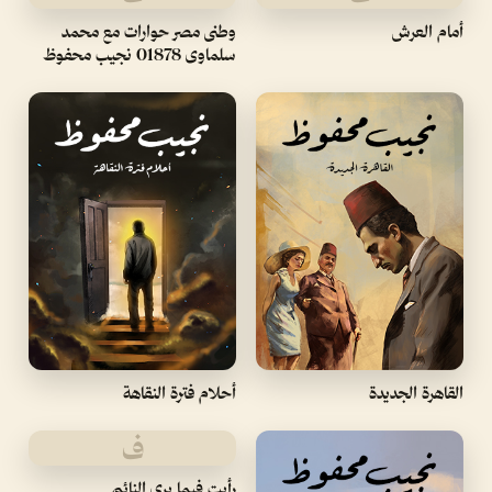
أمام العرش
وطنى مصر حوارات مع محمد
سلماوى 01878 نجيب محفوظ
القاهرة الجديدة
أحلام فترة النقاهة
ف
رأيت فيما يرى النائم