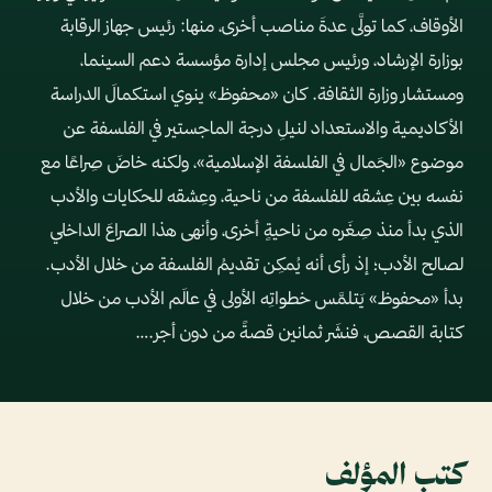
الأوقاف، كما تولَّى عدةَ مناصب أخرى، منها: رئيس جهاز الرقابة
بوزارة الإرشاد، ورئيس مجلس إدارة مؤسسة دعم السينما،
ومستشار وزارة الثقافة. كان «محفوظ» ينوي استكمالَ الدراسة
الأكاديمية والاستعداد لنيلِ درجة الماجستير في الفلسفة عن
موضوع «الجَمال في الفلسفة الإسلامية»، ولكنه خاضَ صِراعًا مع
نفسه بين عِشقه للفلسفة من ناحية، وعِشقه للحكايات والأدب
الذي بدأ منذ صِغَره من ناحيةٍ أخرى، وأنهى هذا الصراعَ الداخلي
لصالح الأدب؛ إذ رأى أنه يُمكِن تقديمُ الفلسفة من خلال الأدب.
بدأ «محفوظ» يَتلمَّس خطواتِه الأولى في عالَم الأدب من خلال
كتابة القصص، فنشَر ثمانين قصةً من دون أجر.…
كتب المؤلف