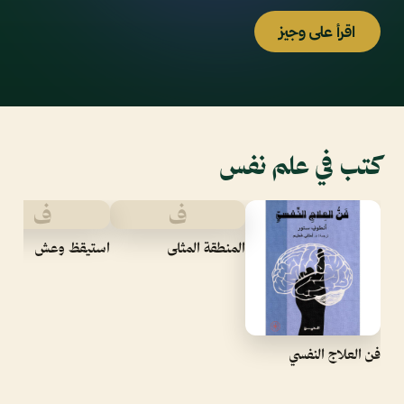
اقرأ على وجيز
كتب في علم نفس
ف
ف
المنطقة المثلى
استيقظ وعش
فن العلاج النفسي