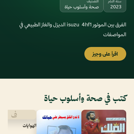
سنة النشر
التصنيف
2023
صحة وأسلوب حياة
الفرق بين الموتور isuzu 4hf1 الديزل والغاز الطبيعي في
المواصفات
اقرأ على وجيز
كتب في صحة وأسلوب حياة
ف
الهوايات