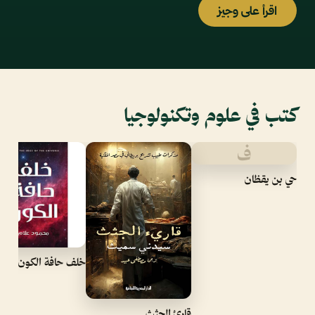
اقرأ على وجيز
كتب في علوم وتكنولوجيا
ف
حي بن يقظان
خلف حافة الكون
قارئ الجثث