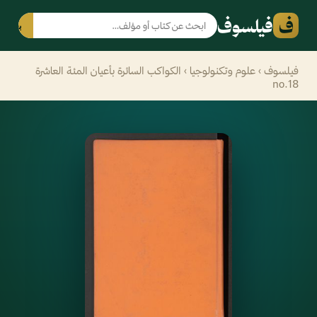
ف
فيلسوف
بحث
فيلسوف
›
علوم وتكنولوجيا
› الكواكب السائرة بأعيان المئة العاشرة
no.18