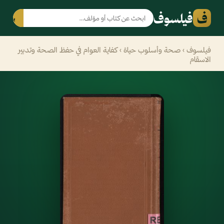
ف
فيلسوف
بحث
فيلسوف
›
صحة وأسلوب حياة
› كفاية العوام في حفظ الصحة وتدبير
الاسقام