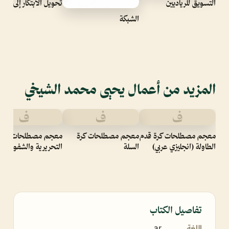
التسويق للرياديين
تحويل الابتكار إلى أموا
الشبكة
المزيد من أعمال يحيى محمد الشيخي
ف
ف
ف
معجم مصطلحات كرة قدم
معجم مصطلحات كرة
معجم مصطلحات التر
الطاولة (انجليزي عربي)
السلة
التحريرية والشفوية
تفاصيل الكتاب
اللغة
ar