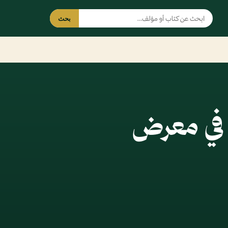
بحث
 في معرض