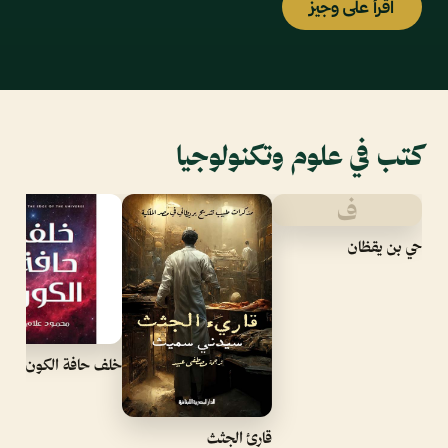
اقرأ على وجيز
كتب في علوم وتكنولوجيا
ف
حي بن يقظان
خلف حافة الكون
قارئ الجثث