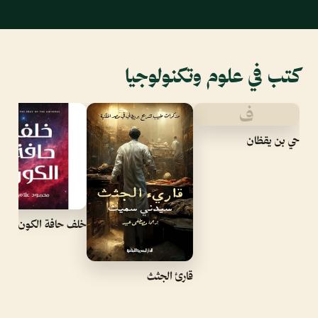
كتب في علوم وتكنولوجيا
ف
حي بن يقظان
خلف حافة الكون
قارئ الجثث