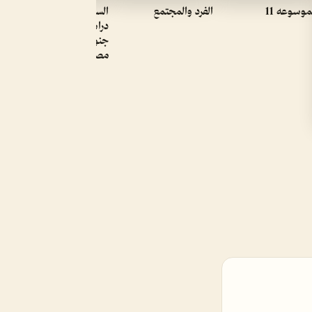
موسوعه‌ 11
الفرد والمجتمع
السودان اثنوجرافيا كارلنجا
دراسة في التغير الثقافي في
جنوب السودان لفاروق
مصطفى P.d.f كتاب 907