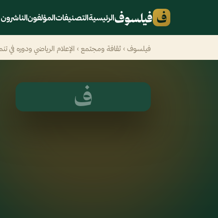
ف
فيلسوف
الرئيسية
التصنيفات
المؤلفون
الناشرون
فيلسوف
›
ثقافة ومجتمع
› الإعلام الرياضي ودوره في تن
ف