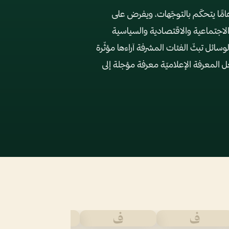
امًّا يتحكّم بالتوجّهات، ويفرض على
لاجتماعية والاقتصادية والسياسية
وسائل تبثّ الفئات المشرفة آراءها مؤثّرة
عل المعرفة الإعلاميّة معرفة مؤجلة إلى
ف
ف
ف
م