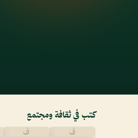
كتب في ثقافة ومجتمع
ف
ف