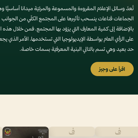
تُعدّ وسائل الإعلام المقروءة والمسموعة والمرئيّة ميدانا أساسيًّا وه
الجماعات قناعات ينسحب تأثيرها على المجتمع الكلّي من الجوانب ا
بالإضافة إلى كمّية المعارف التي يزوّد بها المجتمع، فمن خلال هذه ال
على الرّأي العام بواسطة الإيديولوجيا التي تستخدمها، الأمر الذي يج
حد بعيد وهي تسم بالتالي البنية المعرفيّة بسمات خاصة.
اقرأ على وجيز
ف
ف