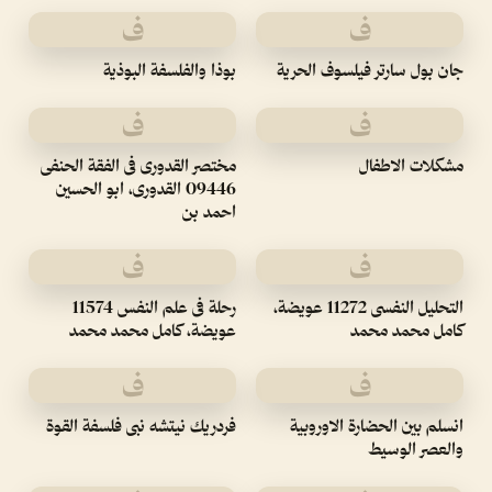
ف
ف
جان بول سارتر فيلسوف الحرية
بوذا والفلسفة البوذية
ف
ف
مشكلات الاطفال
مختصر القدورى فى الفقة الحنفى
09446 القدورى، ابو الحسين
احمد بن
ف
ف
التحليل النفسى 11272 عويضة،
رحلة فى علم النفس 11574
كامل محمد محمد
عويضة، كامل محمد محمد
ف
ف
انسلم بين الحضارة الاوروبية
فردريك نيتشه نبى فلسفة القوة
والعصر الوسيط