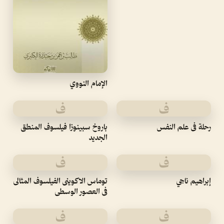
الإمام النووي
ف
ف
رحلة فى علم النفس
باروخ سبينوزا فيلسوف المنطق
الجديد
ف
ف
إبراهيم ناجي
توماس الاكوينى الفيلسوف المثالى
فى العصور الوسطى
ف
ف