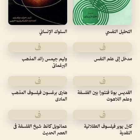
التحليل النفسي
السلوك الإنساني
ف
ف
مدخل إلى علم النفس
وليم جيمس رائد المذهب
البرغماتى
ف
ف
القديس بونا فنتورا بين الفلسفة
هنرى برغسون فيلسوف المذهب
وعلم اللاهوت
المادى
ف
ف
كارل يوير فيلسوف العقلانية
عمانويل كانط شيخ الفلسفة فى
النقدية
العصر الحديث