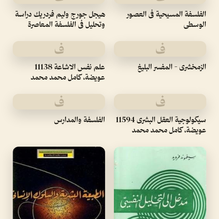
الفلسفة المسيحية فى العصور
هيجل جورج وليم فردريك دراسة
الوسطى
وتحليل فى الفلسفة المعاصرة
ف
ف
الزمخشرى - المفسر البليغ
علم نفس الاشاعة 11138
عويضة، كامل محمد محمد
ف
ف
سيكولوجية العقل البشرى 11594
الفلسفة والمدارس
عويضة، كامل محمد محمد