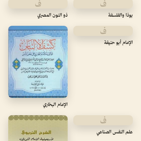
ف
ف
بوذا والفلسفة
ذو النون المصري
ف
الإمام أبو حنيفة
الإمام البخاري
ف
علم النفس الصناعي