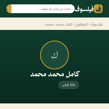
ف
فيلسوف
بحث
فيلسوف
›
المؤلفون
› كامل محمد محمد
ك
كامل محمد محمد
123 كتاب