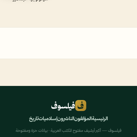
ف
فيلسوف
الرئيسية
المؤلفون
الناشرون
إسلاميات
تاريخ
فيلسوف — أكبر أرشيف مفتوح للكتب العربية · بيانات حرّة ومفتوحة