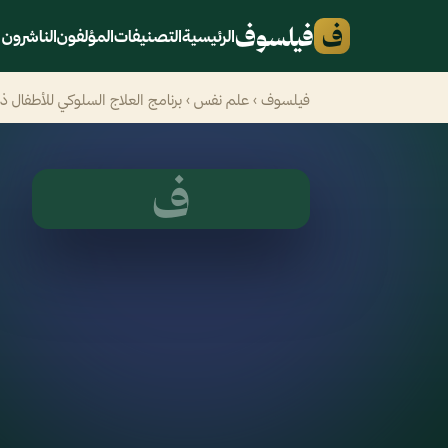
ف
فيلسوف
الرئيسية
التصنيفات
المؤلفون
الناشرون
فيلسوف
›
علم نفس
› برنامج العلاج السلوكي للأطفال ذ
ف