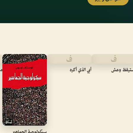
ف
ف
تيقظ وعش
أبي الذي أكره
مب
سيكولوجية الجماهير