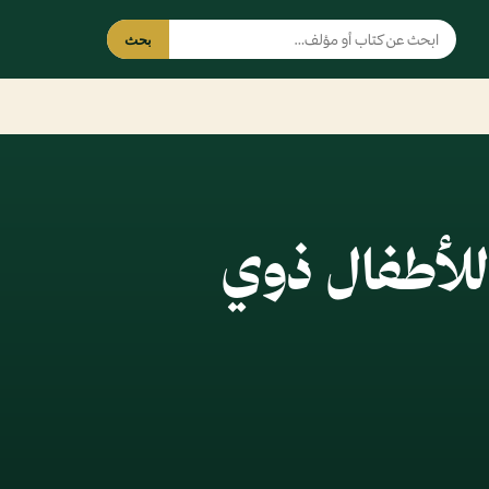
بحث
للأطفال ذوي