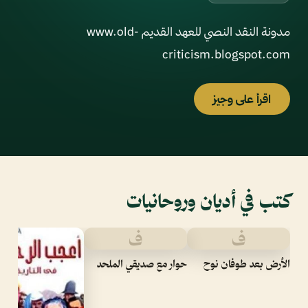
مدونة النقد النصي للعهد القديم www.old-
criticism.blogspot.com
اقرأ على وجيز
كتب في أديان وروحانيات
ف
ف
الأرض بعد طوفان نوح
حوار مع صديقي الملحد