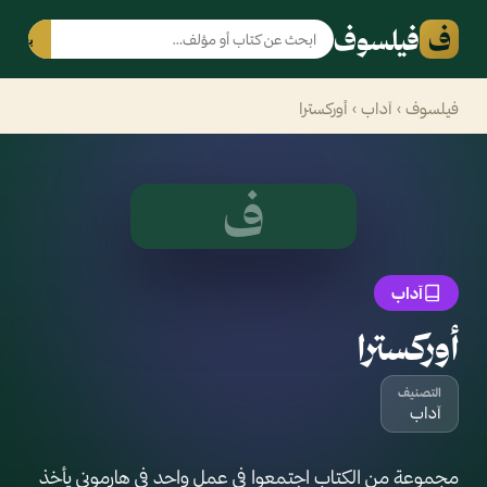
ف
فيلسوف
بحث
فيلسوف
›
آداب
› أوركسترا
ف
آداب
أوركسترا
التصنيف
آداب
مجموعة من الكتاب اجتمعوا في عمل واحد في هارموني يأخذ