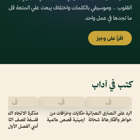
القلوب .. وموسيقي بالكلمات واختلاف يبعث علي المتعة قل
ما تجدها في عمل واحد
اقرأ على وجيز
كتب في آداب
ف
ف
ف
الرد على النصارى النصرانية
حكايات وخرافات من
مذكرة الاتجاه التحليلي
خواطر وأفكار هالة شحاتة
ارمينية قصص عالمية
فلسفة للصف الثاني عش
أدبي الفصل الأول ( 1)