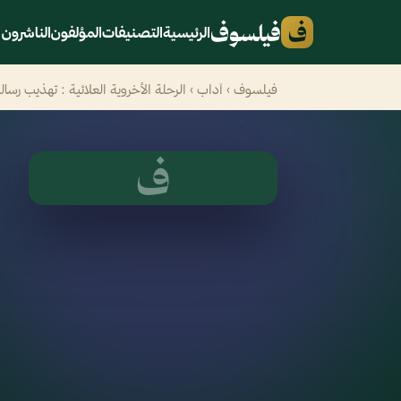
ف
فيلسوف
الرئيسية
التصنيفات
المؤلفون
الناشرون
فيلسوف
›
آداب
› الرحلة الأخروية العلائية : تهذيب رسال
ف