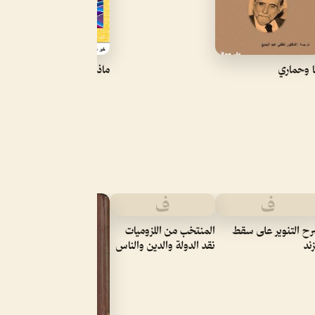
ا وحماري
ماذا لو
ف
ف
رس
ح التنوير على سقط
المنتخب من اللزوميات
زند
نقد الدولة والدين والناس