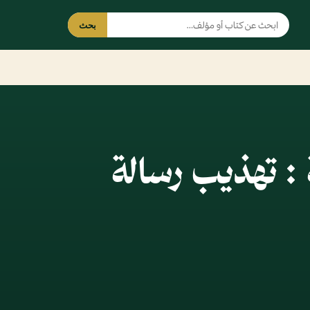
بحث
ة : تهذيب رسالة