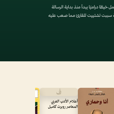
طًا دراميًا يبدأ منذ بداية الرسالة
لغوية سببت تشتييت للقارئ مما صعب عليه
ف
م
أعلام الأدب العربي
المعاصر روبرت كامبل