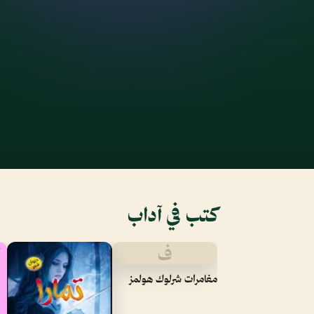
كتب في آداب
ف
مغامرات شرلوك هولمز