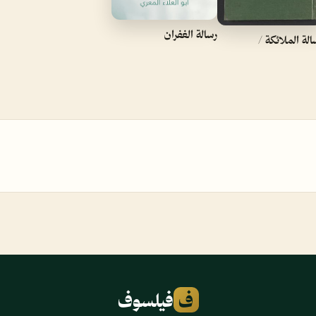
رسالة الغفران
سالة الملائكة /
ف
فيلسوف