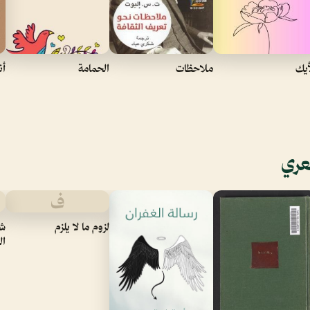
أيك
ملاحظات
الحمامة
أن
عري
ف
لزوم ما لا يلزم
شر
ال