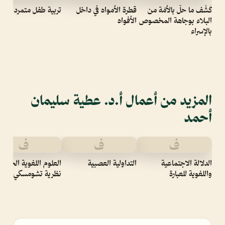
كَشْف ما حلّ بالأمّة من
قطرة الأمواه في داخل
تربية طفل متمرد
البلاء بوجاهة المخصوص
الأفواه
بالإسراء
المزيد من أعمال أ.د. عطية سليمان
أحمد
ف
ف
ف
الدلالة الاجتماعية
التداولية العصبية
العلوم اللغوية الحديثة
واللغوية للعبارة
نظرية تشومسكي