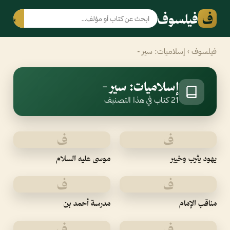
ف
فيلسوف
بحث
فيلسوف
› إسلاميات: سير -
إسلاميات: سير -
21 كتاب في هذا التصنيف
ف
ف
يهود يثرب وخيبر
موسى عليه السلام
ف
ف
مناقب الإمام
مدرسة أحمد بن
ف
ف