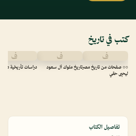
كتب في تاريخ
ف
ف
ف
○○ صفحات من تاريخ مصر
تاريخ ملوك آل سعود
دراسات تأريخية د. عم
ليحيى حقي
تفاصيل الكتاب