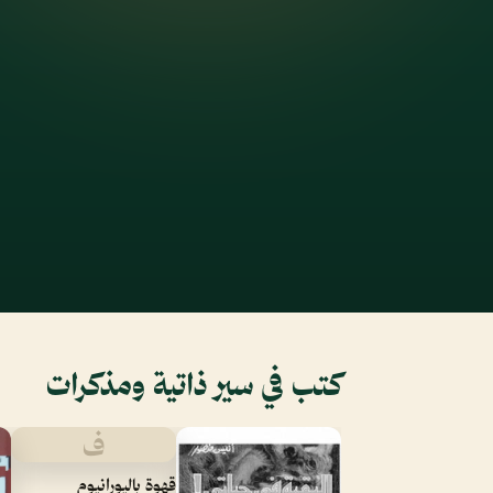
كتب في سير ذاتية ومذكرات
ف
قهوة باليورانيوم