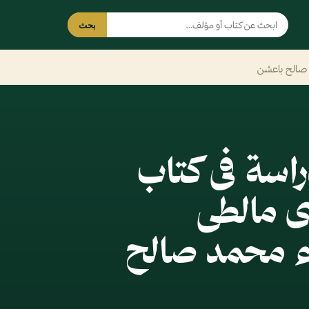
بحث
 صالح باعشن
راسة فى كتاب
ى مالطى
ء محمد صالح