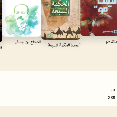
ملك مو
الحجاج بن يوسف
أعمدة الحكمة السبعة
قا
ar
239