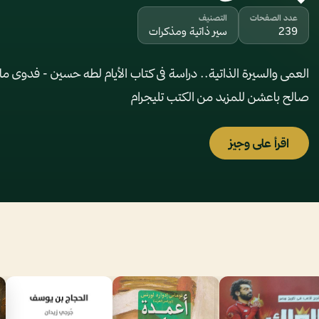
عدد الصفحات
التصنيف
239
سير ذاتية ومذكرات
العمى والسيرة الذاتية.. دراسة فى كتاب الأيام لطه حسين - فدوى 
صالح باعشن للمزید من الكتب تليجرام
اقرأ على وجيز