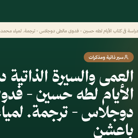
ة دراسة فى كتاب الأيام لطه حسين - فدوى مالطى دوجلاس - ترجمة. لمياء محمد
سير ذاتية ومذكرات
العمى والسيرة الذاتية د
الأيام لطه حسين - فدو
دوجلاس - ترجمة. لميا
باعشن