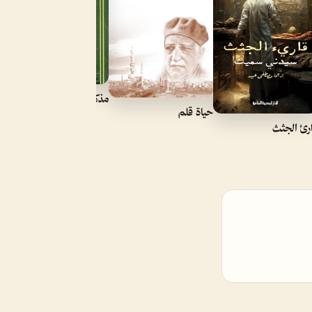
مذكراتي
حياة قلم
رئ الجثث