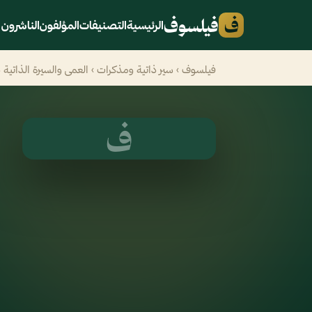
ف
فيلسوف
الرئيسية
التصنيفات
المؤلفون
الناشرون
فيلسوف
›
سير ذاتية ومذكرات
› العمى والسيرة الذاتي
ف