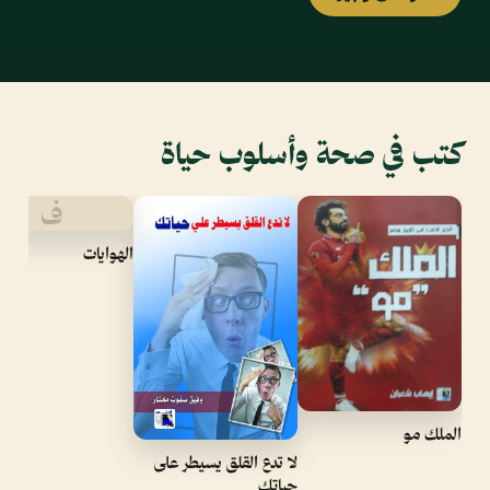
كتب في صحة وأسلوب حياة
ف
الهوايات
الملك مو
لا تدع القلق يسيطر على
حياتك