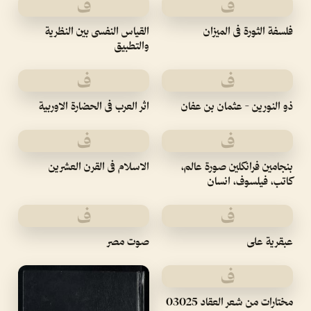
ف
ف
فلسفة الثورة فى الميزان
القياس النفسى بين النظرية
والتطبيق
ف
ف
ذو النورين - عثمان بن عفان
اثر العرب فى الحضارة الاوربية
ف
ف
بنجامين فرانكلين صورة عالم،
الاسلام فى القرن العشرين
كاتب، فيلسوف، انسان
ف
ف
عبقرية على
صوت مصر
ف
مختارات من شعر العقاد 03025