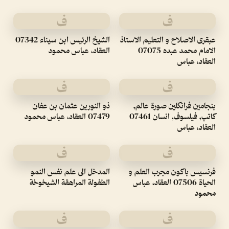
ف
ف
عبقرى الاصلاح و التعليم الاستاذ
الشيخ الرئيس ابن سيناء 07342
الامام محمد عبده 07075
العقاد، عباس محمود
العقاد، عباس
ف
ف
بنجامين فرانكلين صورة عالم,
ذو النورين عثمان بن عفان
كاتب, فيلسوف, انسان 07461
07479 العقاد، عباس محمود
العقاد، عباس
ف
ف
فرنسيس باكون مجرب العلم و
المدخل الى علم نفس النمو
الحياة 07506 العقاد، عباس
الطفولة المراهقة الشيخوخة
محمود
ف
ف