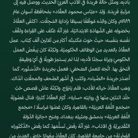
بأَدبِه، ومثَّلَ حَالةً فَرِيدةً في الأدَبِ العَرَبيِّ الحَدِيث، ووصَلَ فِيهِ إِلى
مَرْتَبةٍ فَرِيدَة. وُلِدَ «عبَّاس محمود العقَّاد» بمُحافَظةِ أسوان عامَ
١٨٨٩م، وكانَ والِدُه مُوظَّفًا بَسِيطًا بإِدارَةِ السِّجِلَّات. اكتَفَى العَقَّادُ
بحُصُولِه عَلى الشَّهادَةِ الابتِدائيَّة، غيْرَ أنَّهُ عَكَفَ عَلى القِراءَةِ وثقَّفَ
نفْسَه بنفْسِه؛ حيثُ حَوَتْ مَكْتبتُه أَكثرَ مِن ثَلاثِينَ ألْفَ كِتاب. عمِلَ
العقَّادُ بالعَديدِ مِنَ الوَظائفِ الحُكومِيَّة، ولكِنَّهُ كانَ يَبغُضُ العمَلَ
الحُكوميَّ ويَراهُ سِجْنًا لأَدبِه؛ لِذا لمْ يَستمِرَّ طَوِيلًا فِي أيِّ وَظِيفةٍ
الْتحَقَ بِها. اتَّجَهَ للعَملِ الصَّحَفي؛ فعَمِلَ بجَرِيدةِ «الدُّسْتُور»، كَما
أَصْدَرَ جَرِيدةَ «الضِّياء»، وكتَبَ في أَشْهَرِ الصُّحفِ والمَجلَّاتِ آنَذَاك.
وَهَبَ العقَّادُ حَياتَه للأَدَب؛ فلَمْ يَتزوَّج، ولكِنَّهُ عاشَ قِصَصَ حُبٍّ
خلَّدَ اثنتَيْنِ مِنْها في رِوايَتِه «سارة». كُرِّمَ العقَّادُ كَثيرًا؛ فنالَ عُضْويَّةَ
«مَجْمَع اللُّغَةِ العَرَبيَّة» بالقاهِرة، وكانَ عُضْوًا مُراسِلًا ﻟ «مَجْمَع
اللُّغَةِ العَرَبيَّة» بدمشق ومَثِيلِه ببَغداد، ومُنِحَ «جائِزةَ الدَّوْلةِ
التَّقْدِيريَّةِ فِي الآدَاب»، غيْرَ أنَّهُ رفَضَ تَسلُّمَها، كَمَا رفَضَ «الدُّكْتُوراه
الفَخْريَّةَ» مِن جامِعةِ القاهِرة. كانَ العقَّادُ مِغْوارًا خاضَ العَدِيدَ مِنَ