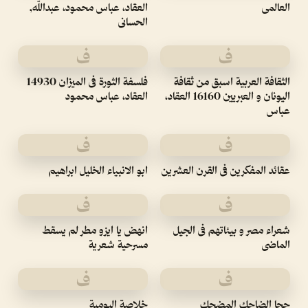
العالمى
العقاد، عباس محمود، عبدالله,
الحسانى
ف
ف
الثقافة العربية اسبق من ثقافة
فلسفة الثورة فى الميزان 14930
اليونان و العبريين 16160 العقاد،
العقاد، عباس محمود
عباس
ف
ف
عقائد المفكرين فى القرن العشرين
ابو الانبياء الخليل ابراهيم
ف
ف
شعراء مصر و بيئاتهم فى الجيل
انهض يا ايزو مطر لم يسقط
الماضى
مسرحية شعرية
ف
ف
جحا الضاحك المضحك
خلاصة اليومية