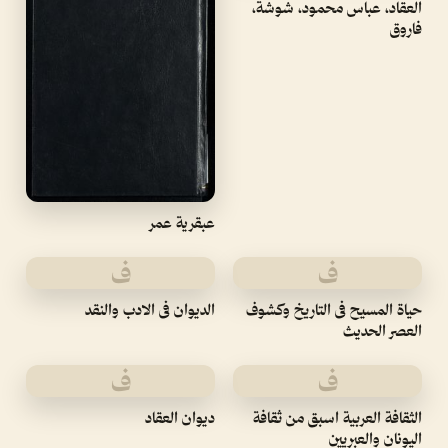
العقاد، عباس محمود، شوشة،
فاروق
عبقرية عمر
ف
ف
حياة المسيح فى التاريخ وكشوف
الديوان فى الادب والنقد
العصر الحديث
ف
ف
الثقافة العربية اسبق من ثقافة
ديوان العقاد
اليونان والعبريين