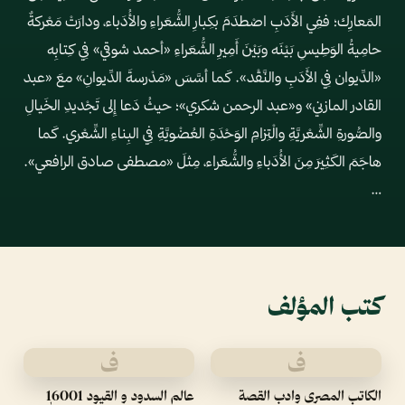
المَعارِك؛ ففِي الأَدَبِ اصْطدَمَ بكِبارِ الشُّعَراءِ والأُدَباء، ودارَتْ مَعْركةٌ
حامِيةُ الوَطِيسِ بَيْنَه وبَيْنَ أَمِيرِ الشُّعَراءِ «أحمد شوقي» فِي كِتابِه
«الدِّيوان فِي الأَدَبِ والنَّقْد». كَما أسَّسَ «مَدْرسةَ الدِّيوانِ» معَ «عبد
القادر المازني» و«عبد الرحمن شكري»؛ حيثُ دَعا إِلى تَجْديدِ الخَيالِ
والصُّورةِ الشِّعْريَّةِ والْتِزامِ الوَحْدَةِ العُضْويَّةِ فِي البِناءِ الشِّعْري. كَما
هاجَمَ الكَثِيرَ مِنَ الأُدَباءِ والشُّعَراء، مِثلَ «مصطفى صادق الرافعي».
…
كتب المؤلف
ف
ف
الكاتب المصرى وادب القصة
عالم السدود و القيود 16001