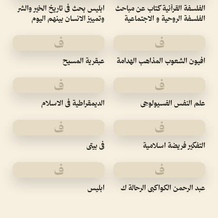
الفلسفة القرآنية كتاب عن مباحث
ابليس بحث فى تاريخ الخير والشر
الفلسفة الروحية و الاجتماعية
وتمييز الانسان بينهم اليوم
ف
ف
افيون الشعوب المذاهب الهدامة
عبقرية المسيح
ف
ف
علم النفس الفسيولوجى
الديمقراطية فى الاسلام
ف
ف
التفكير فريضة اسلامية
فى بيتى
ف
ف
عبد الرحمن الكواكبى الرحالة ك
ابليس