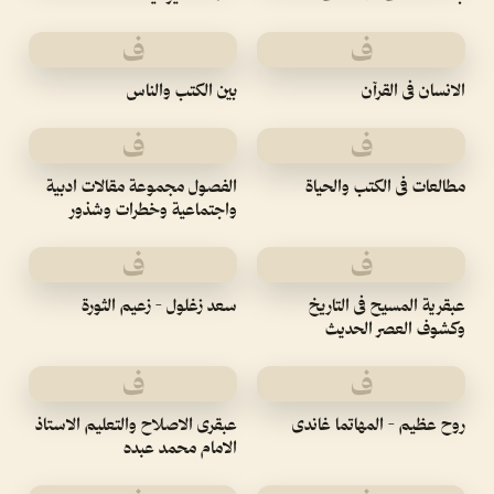
ف
ف
الانسان فى القرآن
بين الكتب والناس
ف
ف
مطالعات فى الكتب والحياة
الفصول مجموعة مقالات ادبية
واجتماعية وخطرات وشذور
ف
ف
عبقرية المسيح فى التاريخ
سعد زغلول - زعيم الثورة
وكشوف العصر الحديث
ف
ف
روح عظيم - المهاتما غاندى
عبقرى الاصلاح والتعليم الاستاذ
الامام محمد عبده