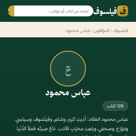
ف
فيلسوف
بحث
فيلسوف
›
المؤلفون
› عباس محمود
ع
عباس محمود
128 كتاب
عباس محمود العقاد: أَدِيبٌ كَبِير، وشاعِر، وفَيلَسُوف، وسِياسِي،
ومُؤرِّخ، وصَحَفي، وراهِبُ مِحْرابِ الأدَب. ذاعَ صِيتُه فمَلَأَ الدُّنْيا