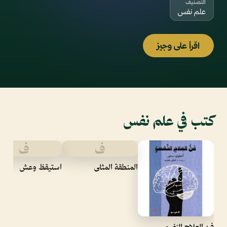
التصنيف
علم نفس
اقرأ على وجيز
كتب في علم نفس
ف
ف
المنطقة المثلى
استيقظ وعش
فن العلاج النفسي