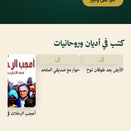
كتب في أديان وروحانيات
ف
ف
الأرض بعد طوفان نوح
حوار مع صديقي الملحد
أعجب الرحلات في التا