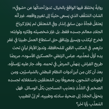
روايةٌ يَختلطُ فيها الواقعُ بالخيال، تدورُ أحداثُها عن «شوقي»؛
الشابِّ المُثقَّفِ الذي يَسعى حثيثًا إلى تغييرِ واقعِه، غيرَ أنَّه
يُعتقلُ فجأةً دونَ سابقِ إنذار، وفي المُعتقَلِ لم يُغيِّرْ كرباجُ
الجلادِ معالمَ جسدِه فقط، بل غيَّرَ شخصيتَه وفِكرَه وثوابتَه؛
فخرجَ ليَكذبَ ويَسرقَ ويُنافقَ حتى استطاعَ العملَ طبيبًا في عُقرِ
دارِهم، في المكتبِ الطِّبي للمُحافظة، وتدورُ الأيامُ ليأتيَ تحتَ
يدِه أوَّلُ مُعذِّبيه، عباس الزنفلي «العسكري الأسود»، مريضًا
طريحَ الفِراش، يَنهشُ المرضُ في لحمِه، وقد جارَ عليه رُؤساؤُه،
بعدَ أن كان مِن أبرزِ أدواتِ النظامِ للبطشِ بالسِّياسيِّين، ومِن
أيقوناتِ السُّجون، ومعروفًا بين المُعتقَلِين باستغلالِه لجسدِه
الضخمِ في التلذُّذِ بتعذيبِ المساجينِ بكلِّ الوسائل. فهَل
يتحوَّلُ الجلادُ إلى ضحيةِ سادتِه وطبيبِه، أم إنَّ للطبيبِ
المُعذَّبِ رأيًا آخَر؟