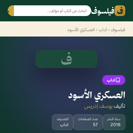
ف
فيلسوف
بحث
فيلسوف
›
آداب
› العسكري الأسود
ف
آداب
العسكري الأسود
تأليف
يوسف إدريس
سنة النشر
عدد الصفحات
التصنيف
2016
57
آداب