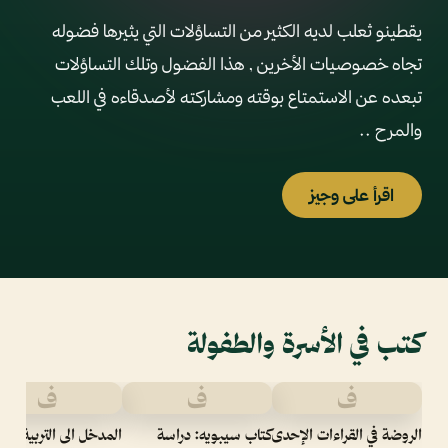
يقطينو ثعلب لديه الكثير من التساؤلات التي يثيرها فضوله
تجاه خصوصيات الأخرين , هذا الفضول وتلك التساؤلات
تبعده عن الاستمتاع بوقته ومشاركته لأصدقاءه في اللعب
والمرح ..
اقرأ على وجيز
كتب في الأسرة والطفولة
ف
ف
ف
الروضة في القراءات الإحدى
كتاب سيبويه: دراسة
المدخل الى التربية المب