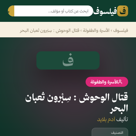
ف
فيلسوف
بحث
فيلسوف
›
الأسرة والطفولة
› قتال الوحوش : سِبْرون ثعبان البحر
ف
الأسرة والطفولة
قتال الوحوش : سِبْرون ثعبان
البحر
تأليف
آدم بلايد
التصنيف