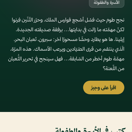
الأسرة والطفولة
نجح طوم حيث فشل أشجع فوارس الملك، وحرَّر التِّنِّين فِرنو!
لكنَّ مهمَّته ما زالت في بدايتها... برفقة صديقته الجديدة،
إيلينا، ها هو يطارد وحشًا مسحورًا آخر: سبرون، ثعبان البحر،
الّذي ينتقم من قرى الصَّيّادين ويرعب الأسماك. هذه المرَّة،
مهمَّة طوم أخطر من السَّابقة... فهل سينجح في تحرير الثُّعبان
من اللَّعنة؟
اقرأ على وجيز
كتب في الأسرة والطفولة