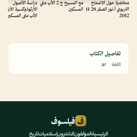
محاضرة حول الاندماج
مع المسيح ج 2 الأب متي
دراسة الأصول
التربوي أ.نور الصقر 28 11
المسكين
2012
الأب متى المسكين
تفاصيل الكتاب
اللغة
ar
ف
فيلسوف
الرئيسية
المؤلفون
الناشرون
إسلاميات
تاريخ