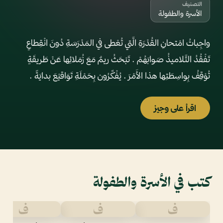
التصنيف
الأسرة والطفولة
واجِباتُ امْتحانِ القُدْرَةِ الَّتي تُعْطى في المَدْرَسَةِ دُونَ انْقِطاعٍ
تَفْقُدُ التَّلاميذُ صَوابَهُمْ . تَبْحَثُ ريمٌ مَعَ زُمَلائِها عَنْ طَريقَةٍ
تُوْقِفُ بِواسِطَتِها هذا الأَمْرَ . يُفْكِّرُون بِحَمْلَةِ تَوَاقيْعَ بدايَةً .
اقرأ على وجيز
كتب في الأسرة والطفولة
ف
ف
ف