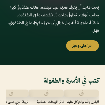
يُحِبُّ مَاجِد أَنْ يَعْرِفَ هَدِيَّةَ عِيدِ مِيلَادِهِ. هُنَاكَ صُنْدُوقٌ كَبِيرٌ
بِجَانِبِ غُرْفَتِهِ. يُحَاوِلُ مَاجِد أَنْ يَكْتَشِفَ مَا فِي الصُّنْدُوقِ.
مُخَيِّلَةُ مَاجدٍ تَنْقُلُهُ مِنْ خَيَالٍ إِلَى آخَر لـِمَعْرِفَةِ مَا فِي الصُّنْدُوقِ.
فَهَل
اقرأ على وجيز
كتب في الأسرة والطفولة
ف
ف
ف
اليقين بالله والتوكل عليه
تأثر اللهجات العمانية
تربية النبي صلى عليه