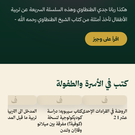
هكذا ربانا جدي الطنطاوي وهذه السلسلة السريعة عن تربية
الأطفال تأخذ أمثلة من كتاب الشيخ الطنطاوي رحمه الله -
اقرأ على وجيز
كتب في الأسرة والطفولة
ف
ف
ف
الروضة في القراءات الإحدى
كتاب سيبويه: دراسة
المدخل الى التربية المب
عشر 1 2
كوديكولوجية لنسخة
تربية ما قبل المدرسة
(كوفية؟) مفرقة بين ميلانو
وقازان ولندن