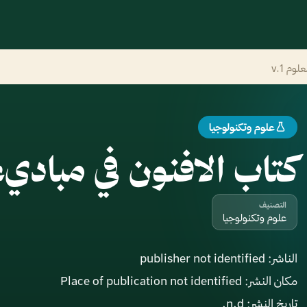
وم v.1
علوم وتكنولوجيا
كتاب الافنون في مباديء ا
التصنيف
علوم وتكنولوجيا