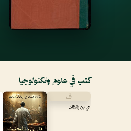
كتب في علوم وتكنولوجيا
ف
حي بن يقظان