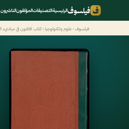
ف
فيلسوف
الرئيسية
التصنيفات
المؤلفون
الناشرون
فيلسوف
›
علوم وتكنولوجيا
› كتاب الافنون في مباديء العل