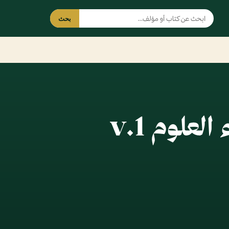
بحث
لعلوم v.1