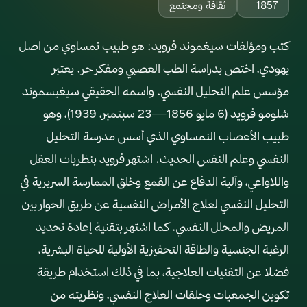
1857
ثقافة ومجتمع
كتب ومؤلفات سيغموند فرويد: هو طبيب نمساوي من اصل
يهودي، اختص بدراسة الطب العصبي ومفكر حر. يعتبر
مؤسس علم التحليل النفسي. واسمه الحقيقي سيغيسموند
شلومو فرويد (6 مايو 1856—23 سبتمبر، 1939)، وهو
طبيب الأعصاب النمساوي الذي أسس مدرسة التحليل
النفسي وعلم النفس الحديث. اشتهر فرويد بنظريات العقل
واللاواعي، وآلية الدفاع عن القمع وخلق الممارسة السريرية في
التحليل النفسي لعلاج الأمراض النفسية عن طريق الحوار بين
المريض والمحلل النفسي. كما اشتهر بتقنية إعادة تحديد
الرغبة الجنسية والطاقة التحفيزية الأولية للحياة البشرية،
فضلا عن التقنيات العلاجية، بما في ذلك استخدام طريقة
تكوين الجمعيات وحلقات العلاج النفسي، ونظريته من