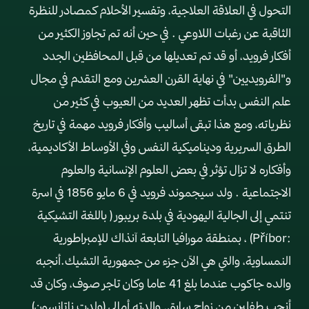
التحول في العلاقة العلاجية، وتفسير الأحلام كمصادر للنظرة
الثاقبة عن رغبات اللاوعي . في حين أنه تم تجاوز الكثير من
أفكار فرويد، أو قد تم تعديلها من قبل المحافظين الجدد
و"الفرويديين" في نهاية القرن العشرين ومع التقدم في مجال
علم النفس بدأت تظهر العديد من العيوب في كثير من
نظرياته، ومع هذا تبقى أساليب وأفكار فرويد مهمة في تاريخ
الطرق السريرية وديناميكية النفس وفي الأوساط الأكاديمية،
وأفكاره لا تزال تؤثر في بعض العلوم الإنسانية والعلوم
الاجتماعية . ولد سيجموند فرويد في 6 مايو 1856 في اسرة
تنتمي إلى الجالية اليهودية في بلدة بريبور ( باللغة التشيكية
:Příbor) ، بمنطقة مورافيا التابعة آنذاك للإمبراطورية
النمساوية، والتي هي الآن جزء من جمهورية التشيك.أنجبه
والده جاكوب عندما بلغ 41 عاما وكان تاجر صوف، وكان قد
أنجب طفلين من زواج سابق. والدته أمالي (ولدت ناتانسون)