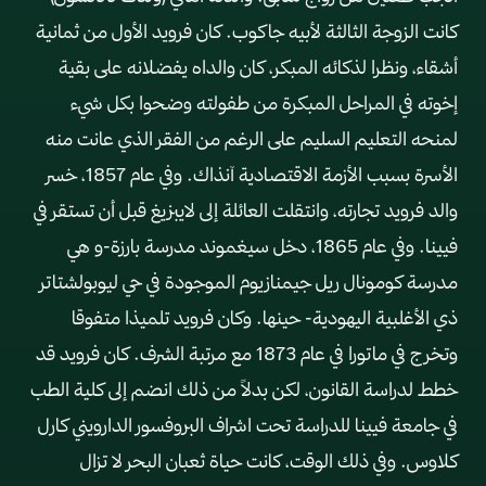
كانت الزوجة الثالثة لأبيه جاكوب. كان فرويد الأول من ثمانية
أشقاء، ونظرا لذكائه المبكر، كان والداه يفضلانه على بقية
إخوته في المراحل المبكرة من طفولته وضحوا بكل شيء
لمنحه التعليم السليم على الرغم من الفقر الذي عانت منه
الأسرة بسبب الأزمة الاقتصادية آنذاك. وفي عام 1857، خسر
والد فرويد تجارته، وانتقلت العائلة إلى لايبزيغ قبل أن تستقر في
فيينا. وفي عام 1865، دخل سيغموند مدرسة بارزة-و هي
مدرسة كومونال ريل جيمنازيوم الموجودة في حي ليوبولشتاتر
ذي الأغلبية اليهودية- حينها. وكان فرويد تلميذا متفوقا
وتخرج في ماتورا في عام 1873 مع مرتبة الشرف. كان فرويد قد
خطط لدراسة القانون، لكن بدلاً من ذلك انضم إلى كلية الطب
في جامعة فيينا للدراسة تحت اشراف البروفسور الدارويني كارل
كلاوس. وفي ذلك الوقت، كانت حياة ثعبان البحر لا تزال