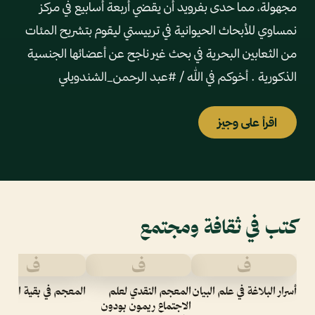
مجهولة، مما حدى بفرويد أن يقضي أربعة أسابيع في مركز
نمساوي للأبحاث الحيوانية في ترييستي ليقوم بتشريح المئات
من الثعابين البحرية في بحث غير ناجح عن أعضائها الجنسية
الذكورية . أخوكم في الله / #عبد الرحمن_الشندويلي
اقرأ على وجيز
كتب في ثقافة ومجتمع
ف
ف
ف
أسرار البلاغة في علم البيان
المعجم النقدي لعلم
المعجم في بقية الاشيا
الاجتماع ريمون بودون