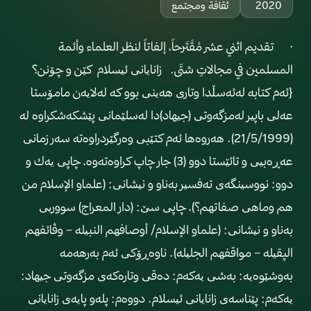
2020
ثقافة ومجتمع
· تقديم اثني عشر مُقْتَرحاً، إلفاتاً لنظر العلماء وأئمة
المسلمين في مجالاتٍ شتّى. زانایانی ئیسلام كێن و چۆنن؟
{ئه‌م كتابه‌ له‌ئه‌سڵدا وتاری هه‌ینی بوو كه ‌له‌لایه‌ن مامۆستا
عه‌لی باپیر له‌مزگه‌وتی (جیهاد)دا له‌سلێمانی پێشكه‌شكراوه‌ له‌‌‌
(21/5/1999). هه‌روه‌ها ئه‌م كتێبی وه‌رگێردراوه‌ته‌ سه‌ر زمانی
عه‌ڕه‌بیی و تائێستا دوو (3) جار چاپ كراوه‌ته‌وه‌، چاپی یه‌ك و
دوو: نووسینگه‌ی ته‌فسیر به‌ناو و نیشانی: (علما‌و الإسلام من
هم وماهی صفاتهم؟)، چاپی سێ: (دار المعراج) سووریی
به‌ناو و نیشانی: (علما‌و الإسلام/ أوصافهم النبیله‌ – وڤائفهم
الپقیله‌ – مواقفهم الجلیله‌). ناوه‌ڕۆكی ئه‌م به‌رهه‌مه‌
به‌وشێوه‌یه‌: به‌شی یه‌كه‌م: ده‌قی وتاره‌كه‌ی مزگه‌وتی جیهاد:
یه‌كه‌م: پێناسه‌ی زانایانی ئیسلام. دووه‌م: پله‌و پایه‌ی زانایانی