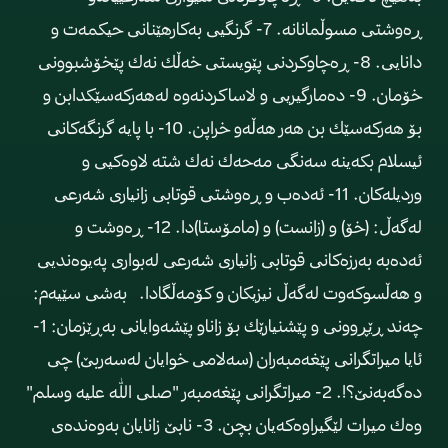
ڕه‌وشتی مسوڵمانانه‌. 7- گرنگیی به‌كارهێنانی حیكمه‌ت و
دانایی. 8- ڕه‌چاوكردنی پێویستی خه‌ڵك نه‌ك پێخۆشبوونی
خۆمان. 9- ده‌مارگیریی و لاساكردنه‌وه‌ له‌هه‌ركه‌سێكدابن و
بۆ هه‌ركه‌سێك بن هه‌ر هه‌ڵه‌و خراپن. 10- با پایه‌ گرنگه‌كانی
ئیسلام بكه‌ینه‌ سه‌نگی مه‌حه‌ك نه‌ك شته‌ لاوه‌كیی و
وردیله‌كان. 11- ئه‌ده‌ب و ڕه‌وشتی قوتابی زانیاری شه‌رعی
له‌گه‌ڵ: (خۆ) و (زانست) و (مامۆستا)دا. 12- ڕه‌وشت و
ئه‌ده‌به‌ به‌رزه‌كانی قوتابی زانیاری شه‌رعی له‌بواری په‌یوه‌ندیی
و هه‌ڵسوكه‌وت له‌گه‌ڵ نیزیكان و كۆمه‌ڵگادا. ‌ به‌شی سێیه‌م:
چه‌ند ڕێڕوونی و پێشنیارێك بۆ زاناو پێشه‌وایانی به‌ڕێزمان: 1-
ئایا میراتگرانی پێغه‌مبه‌ران (سه‌لامی خوایان له‌سه‌ربێ) چی
ده‌گه‌به‌نێ؟!. 2- میراتگرانی پێغه‌مبه‌ر "صلی الله علیه وسلم"
وه‌ك میرات لێگیراوه‌كه‌یان بچن. 3- نابێ زانایان به‌وه‌نده‌ی