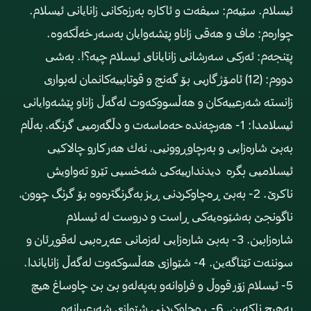
ئیسلام. سێیه‌م: سیفه‌ت و ئاكاره‌ به‌رزه‌كانی زانایانی ئیسلام.
چواره‌م: ماف و هه‌قی زاناو پێشه‌وایان به‌سه‌ر خه‌ڵكه‌وه‌‌.
پێنجه‌م: ئه‌ركی سه‌رشانی زانایانای ئیسلام چیه‌؟!. به‌شی
دووم: (12) ئامۆژگاریی بۆ گه‌نج و قوتابییه‌كانمان له‌بواری
زانسته‌‌ شه‌رعییه‌كان و هه‌ڵسووكه‌وت له‌گه‌ڵ زاناو پێشه‌وایانی
ئیسلامدا: 1- هه‌رچه‌نده‌ حه‌ماسه‌ت و دڵگه‌رمیی گرنگه‌، به‌ڵام
به‌بێ شاره‌زایی و به‌رچاوڕوونیی، نه‌ك هه‌ر كارو چالاكیی
ئیسلامیی بگره دیدندارییه‌كی شه‌خسیی تێرو ته‌واویش
ناكرێ. 2- به‌بێ ڕه‌چاوكردنی ڕیز به‌گرنگتره‌وه‌ بۆ گرنگ چوون،
ناگونجێ به‌شێوه‌یه‌كی ڕاست و دروست له‌ ئیسلام
شاره‌زابین. 3- به‌بێ شاره‌زایی له‌زمانی عه‌ڕه‌بیی له‌قوڕئان و
سوننه‌ت تێناگه‌ین. 4- شێوازی هه‌ڵسوكه‌وت له‌گه‌ڵ زانایاندا.
5- ئیسلام زۆر قووڵ و فراوانه‌و به‌په‌له‌و بێ بێ چاوساغ هیچ
به‌هیچ ناكه‌ین. 6- ڕه‌چاوكردنی شێوازی شه‌رعییانه‌و