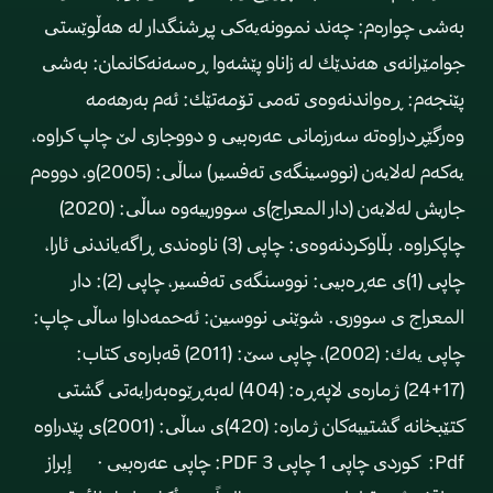
به‌شی چواره‌م: چه‌ند نموونه‌یه‌كی پڕشنگدار له‌ هه‌ڵوێستی
جوامێرانه‌ی هه‌ندێك له‌ زاناو پێشه‌وا ڕه‌سه‌نه‌كانمان: به‌شی
پێنجه‌م: ڕه‌واندنه‌وه‌ی ته‌می تۆمه‌تێك: ئه‌م به‌رهه‌مه‌
وه‌رگێڕدراوه‌ته‌ سه‌رزمانی عه‌ره‌بیی و دووجاری لێ چاپ كراوه‌،
یه‌كه‌م له‌لایه‌ن (نووسینگه‌ی ته‌فسیر) ساڵی: (2005)و، دووه‌م
جاریش له‌لایه‌ن (دار المعراج)ی سوورییه‌وه‌ ساڵی: (2020)
چاپكراوه‌. بڵاوكردنه‌وه‌ی: چاپی (3) ناوه‌ندی ڕاگه‌یاندنی ئارا،
چاپی (1)ی عه‌ڕه‌بیی: نووسنگه‌ی ته‌فسیر، چاپی (2): دار
المعراج ی سووری. شوێنی نووسین: ئه‌حمه‌داوا ساڵی چاپ:
چاپی یه‌ك: (2002)، چاپی سێ‌: (2011) قه‌باره‌ی كتاب:
(17+24) ژماره‌ی لاپه‌ڕه‌: (404) له‌به‌ڕێوه‌به‌رایه‌تی گشتی
كتێبخانه‌ گشتییه‌كان ژماره‌: (420)ی ساڵی: (2001)ی پێدراوه‌
Pdf: كوردی چاپی 1 چاپی 3 PDF: چاپی عه‌ره‌بیی · إبراز