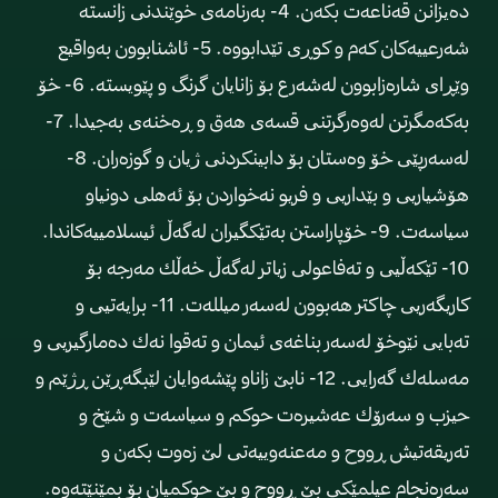
ده‌یزانن قه‌ناعه‌ت بكه‌ن. 4- به‌رنامه‌ی خوێندنی زانسته‌
شه‌رعییه‌كان كه‌م و كوڕی تێدابووه‌. 5- ئاشنابوون به‌واقیع
وێڕای شاره‌زابوون له‌شه‌رع بۆ زانایان گرنگ و پێویسته‌. 6- خۆ
به‌كه‌مگرتن له‌وه‌رگرتنی قسه‌ی هه‌ق و ڕه‌خنه‌ی به‌جیدا. 7-
له‌سه‌رپێی خۆ وه‌ستان بۆ دابینكردنی ژیان و گوزه‌ران. 8-
هۆشیاریی و بێداریی و فریو نه‌خواردن بۆ ئه‌هلی دونیاو
سیاسه‌ت. 9- خۆپاراستن به‌تێكگیران له‌گه‌ڵ ئیسلامییه‌كاندا.
10- تێكه‌ڵیی و ته‌فاعولی زیاتر له‌گه‌ڵ خه‌ڵك مه‌رجه‌ بۆ
كاریگه‌ریی چاكتر هه‌بوون له‌سه‌ر میلله‌ت. 11- برایه‌تیی و
ته‌بایی نێوخۆ له‌سه‌ر بناغه‌ی ئیمان و ته‌قوا نه‌ك ده‌مارگیریی و
مه‌سله‌ك گه‌رایی. 12- نابێ زاناو پێشه‌وایان لێبگه‌ڕێن ڕژێم و
حیزب و سه‌رۆك عه‌شیره‌ت حوكم و سیاسه‌ت و شێخ و
ته‌ریقه‌تیش ڕووح و مه‌عنه‌وییه‌تی لێ زه‌وت بكه‌ن و
سه‌ره‌نجام عیلمێكی بێ ڕووح و بێ حوكمیان بۆ بمێنێته‌وه‌.