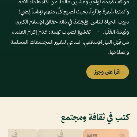
مواقف مُهمة لواحدٍ وعشرين عالماً، من أكثر علماءِ الأمة
وأئمتها شُهرةً وتأثيراً، بحيث أصبح كلٌّ منهم نِبْراساً يُضيءُ
دروب الحياة للناس، وَيُجَسِّدُ في ذاته حقائق الإسلام الكبرى
وقِيَمَهُ العُلْيا. · تقشيعٌ لِضَباب تهمة: عَدَمِ إكرام العلماء
من قِبَلِ التيّار الإسلامي، الساعي لتغيير المجتمعات المسلمة
وإصلاحها.
اقرأ على وجيز
كتب في ثقافة ومجتمع
ف
ف