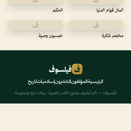
المال قوام الدنيا
الحكم
ف
ف
مختصر تذكرة
خمسون وصية
ف
فيلسوف
الرئيسية
المؤلفون
الناشرون
إسلاميات
تاريخ
فيلسوف — أكبر أرشيف مفتوح للكتب العربية · بيانات حرّة ومفتوحة