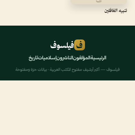
تنبيه الغافلين
ف
فيلسوف
الرئيسية
المؤلفون
الناشرون
إسلاميات
تاريخ
فيلسوف — أكبر أرشيف مفتوح للكتب العربية · بيانات حرّة ومفتوحة