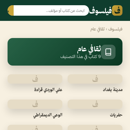
ف
فيلسوف
بحث
فيلسوف
› ثقافي عام
ثقافي عام
9 كتاب في هذا التصنيف
ف
ف
مدينة بغداد
علي الوردي قراءة
ف
ف
حفريات
الوعي الديمقراطي
ف
ف