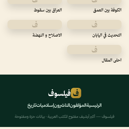
الكوفة بين العمق
العراق بين سقوط
ف
ف
التحديث في اليابان
الاصلاح و النهضة
ف
احلى المقال
ف
فيلسوف
الرئيسية
المؤلفون
الناشرون
إسلاميات
تاريخ
فيلسوف — أكبر أرشيف مفتوح للكتب العربية · بيانات حرّة ومفتوحة