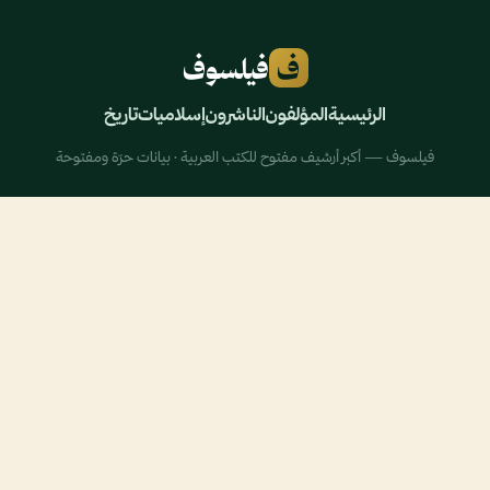
ف
فيلسوف
الرئيسية
المؤلفون
الناشرون
إسلاميات
تاريخ
فيلسوف — أكبر أرشيف مفتوح للكتب العربية · بيانات حرّة ومفتوحة