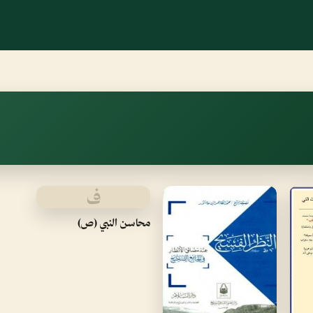
ف
محاسن النبي (ص)