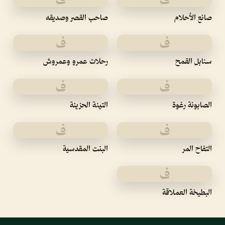
صانع الأحلام
صاحب القصر وصديقه
ف
ف
سنابل القمح
رحلات عمرو وعمروش
ف
ف
الصابونة رغوة
التينة الحزينة
ف
ف
التفاح المر
البنت المقدسية
ف
البطيخة العملاقة