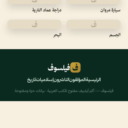
سيارة مروان
دراجة عماد النارية
ف
ف
الجسم
البحر
ف
فيلسوف
الرئيسية
المؤلفون
الناشرون
إسلاميات
تاريخ
فيلسوف — أكبر أرشيف مفتوح للكتب العربية · بيانات حرّة ومفتوحة