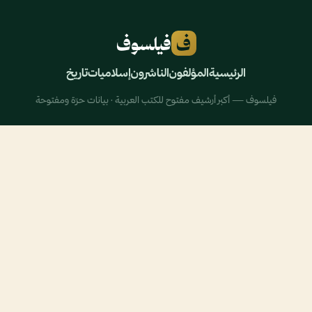
ف
فيلسوف
الرئيسية
المؤلفون
الناشرون
إسلاميات
تاريخ
فيلسوف — أكبر أرشيف مفتوح للكتب العربية · بيانات حرّة ومفتوحة