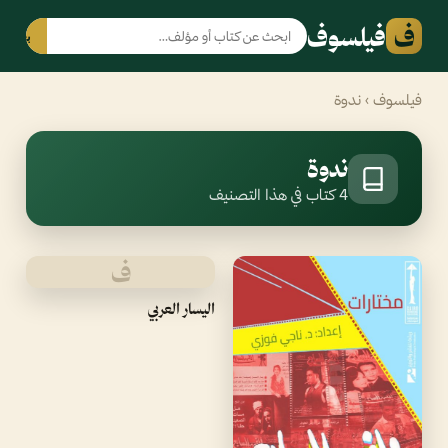
ف
فيلسوف
بحث
فيلسوف
› ندوة
ندوة
4 كتاب في هذا التصنيف
ف
اليسار العربي