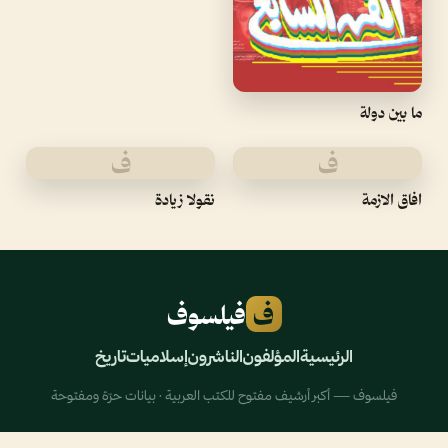
ما بين دولة
ف
ف
افاق الازمة
نقولا زيادة
ف
فيلسوف
الرئيسية
المؤلفون
الناشرون
إسلاميات
تاريخ
فيلسوف — أكبر أرشيف مفتوح للكتب العربية · بيانات حرّة ومفتوحة