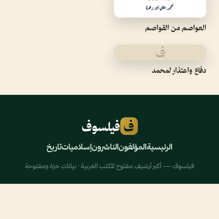
العواصم من القواصم
ف
دفاع واعتذار لمحمد
ف
فيلسوف
الرئيسية
المؤلفون
الناشرون
إسلاميات
تاريخ
فيلسوف — أكبر أرشيف مفتوح للكتب العربية · بيانات حرّة ومفتوحة