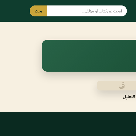
بحث
ف
التعليل