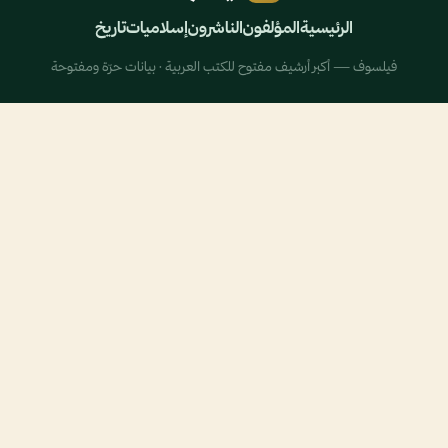
الرئيسية
المؤلفون
الناشرون
إسلاميات
تاريخ
فيلسوف — أكبر أرشيف مفتوح للكتب العربية · بيانات حرّة ومفتوحة