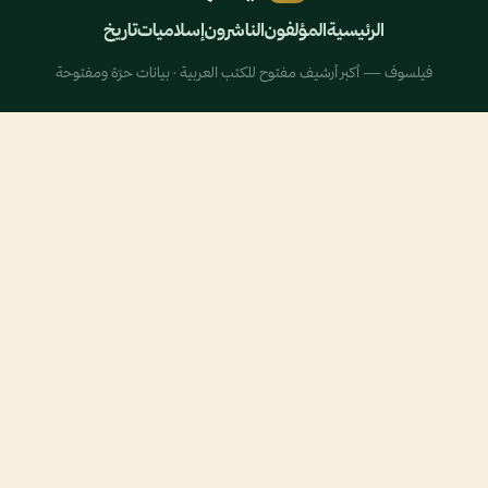
الرئيسية
المؤلفون
الناشرون
إسلاميات
تاريخ
فيلسوف — أكبر أرشيف مفتوح للكتب العربية · بيانات حرّة ومفتوحة