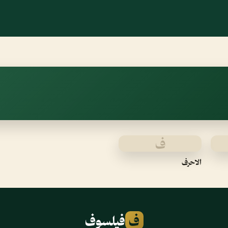
ف
الاحرف
ف
فيلسوف