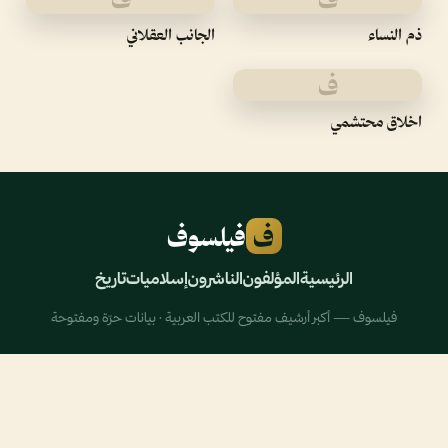
ذم النساء
الجانب العقلاني
ف
اخلاق محتشمي
ف
فيلسوف
الرئيسية
المؤلفون
الناشرون
إسلاميات
تاريخ
فيلسوف — أكبر أرشيف مفتوح للكتب العربية · بيانات حرّة ومفتوحة