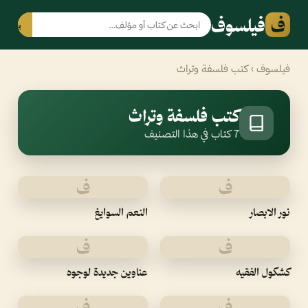
ف
فيلسوف
بحث
فيلسوف
› كتب فلسفة وتراث
كتب فلسفة وتراث
7 كتاب في هذا التصنيف
ف
ف
نور الابصار
النعم السوايغ
ف
ف
كشكول الفقيه
عناوين جديدة لوجوه
ف
ف