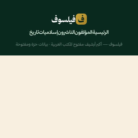
ف
فيلسوف
الرئيسية
المؤلفون
الناشرون
إسلاميات
تاريخ
فيلسوف — أكبر أرشيف مفتوح للكتب العربية · بيانات حرّة ومفتوحة