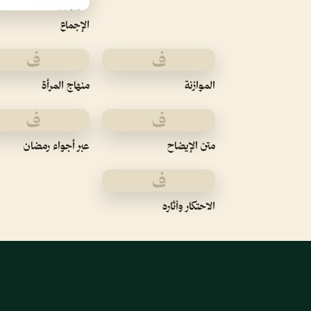
الإجماع
ف
ف
الموازنة
منهاج المرأة
ف
ف
متن الإيضاح
عبر أجواء رمضان
ف
الاحتكار وآثاره