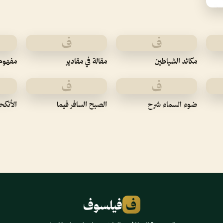
ف
ف
مكائد الشياطين
مقالة في مقادير
مفهوم 
ف
ف
ضوء السماء شرح
الصبح السافر فيما
الأنكح
ف
فيلسوف