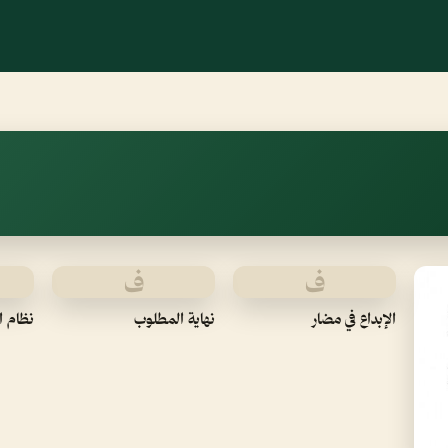
ف
ف
الإبداع في مضار
نهاية المطلوب
نظام ا