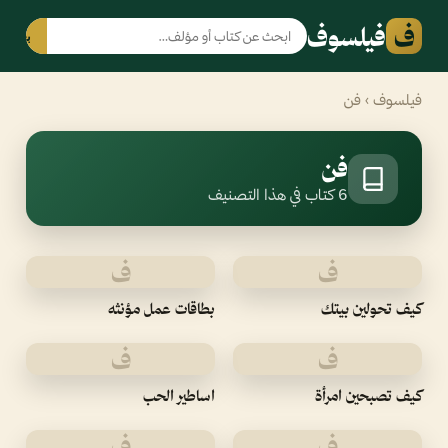
ف
فيلسوف
بحث
فيلسوف
› فن
فن
6 كتاب في هذا التصنيف
ف
ف
كيف تحولين بيتك
بطاقات عمل مؤنثه
ف
ف
كيف تصبحين امرأة
اساطير الحب
ف
ف