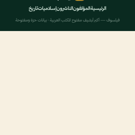
الرئيسية
المؤلفون
الناشرون
إسلاميات
تاريخ
فيلسوف — أكبر أرشيف مفتوح للكتب العربية · بيانات حرّة ومفتوحة