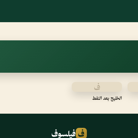
ف
الخليج بعد النفط
ف
فيلسوف