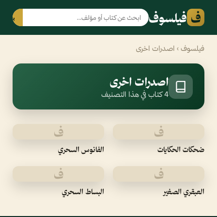
ف
فيلسوف
بحث
فيلسوف
› اصدرات اخرى
اصدرات اخرى
4 كتاب في هذا التصنيف
ف
ف
ضحكات الحكايات
الفانوس السحري
ف
ف
العبقري الصغير
البساط السحري