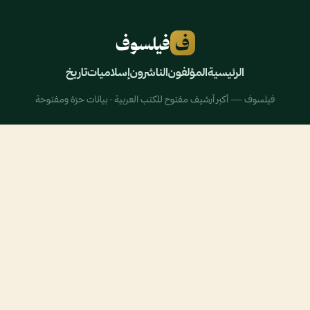
ف
فيلسوف
الرئيسية
المؤلفون
الناشرون
إسلاميات
تاريخ
فيلسوف — أكبر أرشيف مفتوح للكتب العربية · بيانات حرّة ومفتوحة